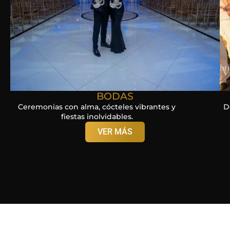
BODAS
Ceremonias con alma, cócteles vibrantes y
D
fiestas inolvidables.
VER MÁS